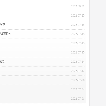
2022-09-01
2022-07-25
作室
2022-07-15
保志愿服务
2022-07-15
2022-07-15
2022-07-15
成功
2022-07-14
2022-07-12
2022-07-08
2022-07-04
2022-07-01