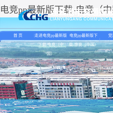
电竞pp最新版下载-电竞（
首 页
走进电竞pp最新版
电竞pp最新版下
党
下载-电竞（中
载-电竞（中国）
国）