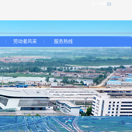
加入收藏
| | |
劳动者风采
服务热线