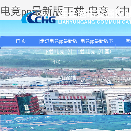
电竞pp最新版下载-电竞（
首 页
走进电竞pp最新版
电竞pp最新版下
党
下载-电竞（中
载-电竞（中国）
国）