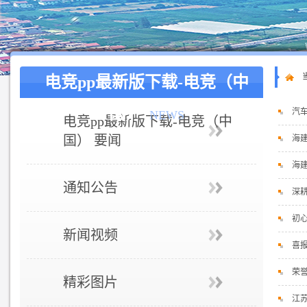
电竞pp最新版下载-电竞（中
国）
汽
NEWS
电竞pp最新版下载-电竞（中
国） 要闻
海
海
通知公告
深耕
初
新闻视频
喜报
荣
精彩图片
江