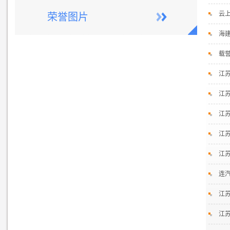
云
荣誉图片
海
载
江
江
江
江
江
连
江
江