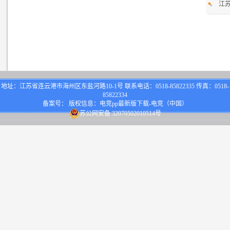
江苏
地址：江苏省连云港市海州区东盐河路10-1号 联系电话：0518-85822335 传真：0518-
85822334
备案号： 版权信息：电竞pp最新版下载-电竞（中国）
苏公网安备 32070502010514号