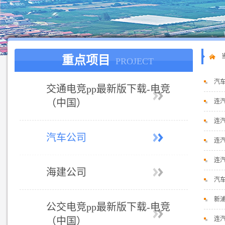
重点项目
PROJECT
汽
交通电竞pp最新版下载-电竞
（中国）
连
连
汽车公司
连汽
连
海建公司
汽
新
公交电竞pp最新版下载-电竞
（中国）
连