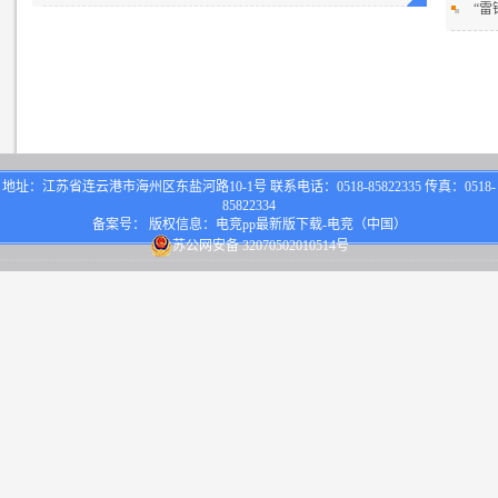
“雷
地址：江苏省连云港市海州区东盐河路10-1号 联系电话：0518-85822335 传真：0518-
85822334
备案号： 版权信息：电竞pp最新版下载-电竞（中国）
苏公网安备 32070502010514号