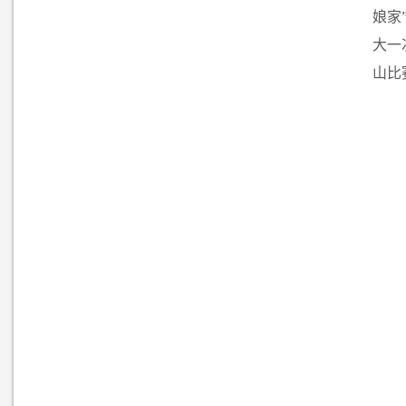
娘家
大一
山比赛