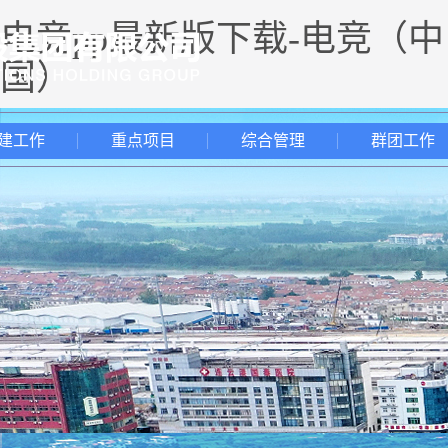
电竞pp最新版下载-电竞（中
国）
建工作
重点项目
综合管理
群团工作