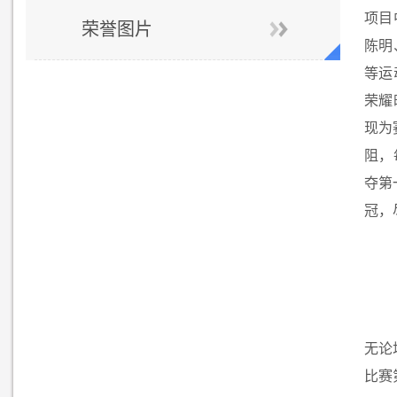
项目
荣誉图片
陈明
等运
荣耀
现为
阻，
夺第
冠，
无论
比赛