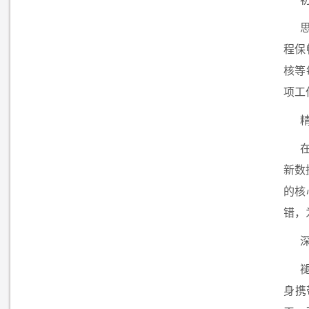
程保
核等
项工
新数
的核
错，
身携