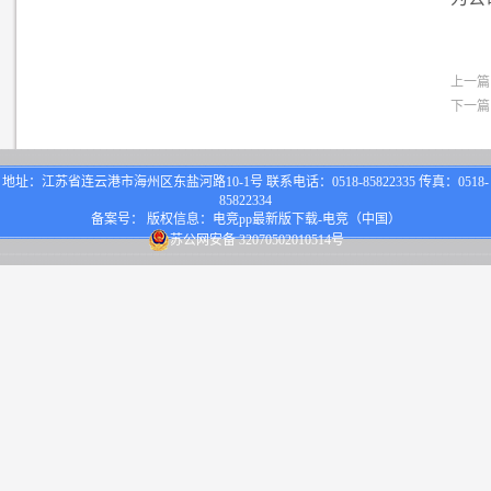
上一篇
下一篇
地址：江苏省连云港市海州区东盐河路10-1号 联系电话：0518-85822335 传真：0518-
85822334
备案号： 版权信息：电竞pp最新版下载-电竞（中国）
苏公网安备 32070502010514号