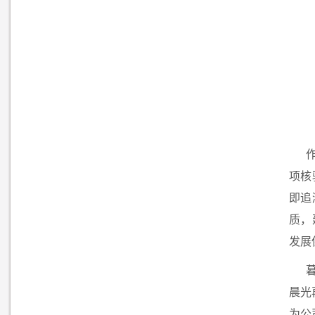
项核
即追
质，
发展
晨光
为公