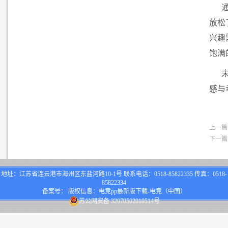
放松
兴趣
饱满
感与
上一篇
下一篇
地址：江苏省连云港市海州区东盐河路10-1号 联系电话：0518-85822335 传真：0518-
85822334
备案号： 版权信息：电竞pp最新版下载-电竞（中国）
苏公网安备 32070502010514号