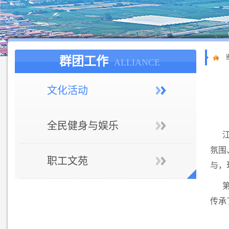
群团工作
ALLIANCE
文化活动
全民健身与娱乐
氛围
职工文苑
与，
传承