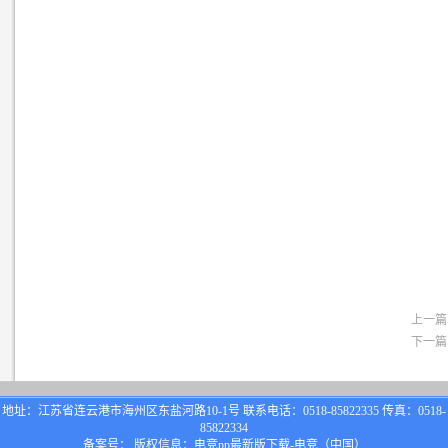
上一篇
下一篇
地址：江苏省连云港市海州区东盐河路10-1号 联系电话：0518-85822335 传真：0518-
85822334
备案号： 版权信息：电竞pp最新版下载-电竞（中国）