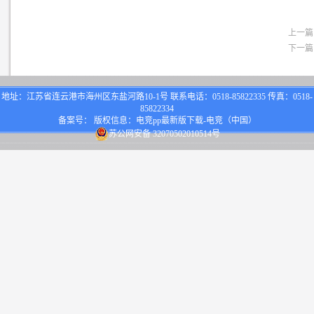
上一篇
下一篇
地址：江苏省连云港市海州区东盐河路10-1号 联系电话：0518-85822335 传真：0518-
85822334
备案号： 版权信息：电竞pp最新版下载-电竞（中国）
苏公网安备 32070502010514号