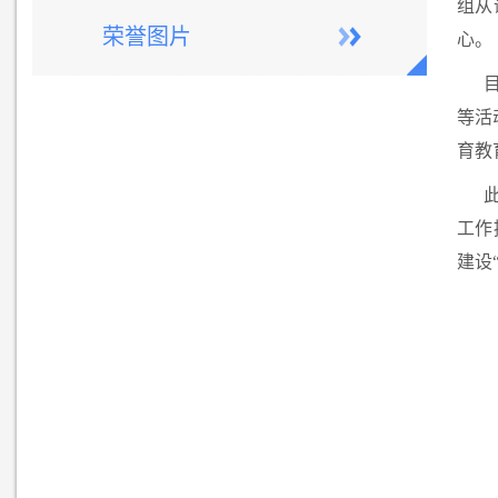
组从
荣誉图片
心。
等活
育教
工作
建设