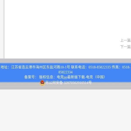
上一篇
下一篇
地址：江苏省连云港市海州区东盐河路10-1号 联系电话：0518-85822335 传真：0518-
85822334
备案号： 版权信息：电竞pp最新版下载-电竞（中国）
苏公网安备 32070502010514号