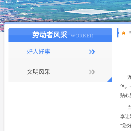
劳动者风采
WORKER
好人好事
文明风采
信。
贴心
李让
“您