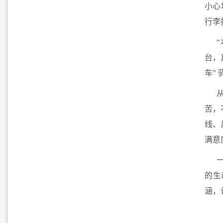
小心
行李
台，
车”
苦，
线、
满意
的生
涵，