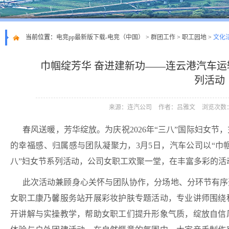
当前位置：
电竞pp最新版下载-电竞（中国）
>
群团工作
>
职工园地
>
文化
巾帼绽芳华 奋进建新功——连云港汽车运
列活动
来源：连汽公司
作者：吕雅文
浏览次数：
春风送暖，芳华绽放。为庆祝2026年“三八”国际妇女
的幸福感、归属感与团队凝聚力，3月5日，汽车公司以“巾
八”妇女节系列活动，公司女职工欢聚一堂，在丰富多彩的活
此次活动兼顾身心关怀与团队协作，分场地、分环节有序
女职工康乃馨服务站开展彩妆护肤专题活动，专业讲师围绕
开讲解与实操教学，帮助女职工们提升形象气质，绽放自信