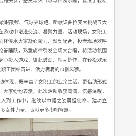
窑烤美食，感受烟火气息与田园乐趣，营造了轻松
蒙眼敲锣、气球夹球跑、听歌识曲抢麦大挑战五大
在游戏中增进交流、凝聚力量。活动现场，女职工
纸杯传水大家凝心聚力、默契配合；投壶现场欢呼
抢答踊跃，熟悉旋律引发全场大合唱，将活动氛围
身心投入游戏，彼此鼓劲、相互协作，在轻松欢乐
女职工团结奋进、活力满满的巾帼风貌。
生动体现，既丰富了女职工的业余生活，更借助形式
。大家纷纷表示，此次活动收获满满、倍感温暖，
投入到工作中，继续以巾帼之姿勇担使命、建功立
更多女性力量、贡献更多巾帼智慧。