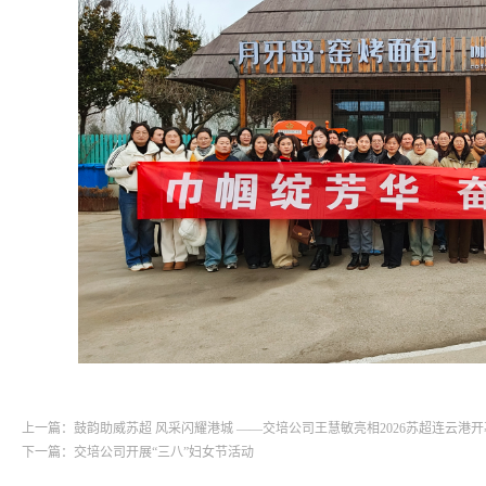
上一篇：鼓韵助威苏超 风采闪耀港城 ——交培公司王慧敏亮相2026苏超连云港
下一篇：交培公司开展“三八”妇女节活动