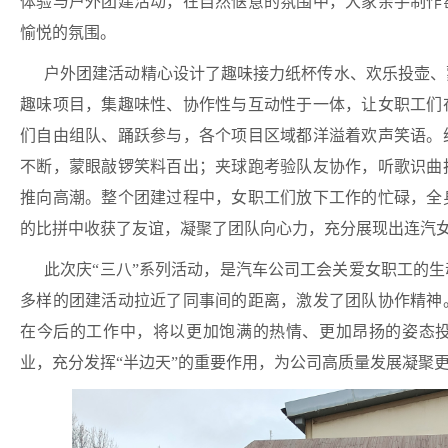
体验与户外团建活动，在自然惬意的氛围中，大家亲手制作
愉悦的氛围。
户外团建活动精心设计了趣味接力纸杯传水、欢乐投壶、
趣味项目，集趣味性、协作性与互动性于一体，让女职工们
们自由组队、踊跃参与，各个项目区域都洋溢着欢声笑语。
不断，蒙眼敲锣笑料百出；夹球跑考验队友协作，听歌识曲
推向高潮。整个团建过程中，女职工们放下工作的忙碌，全
的比拼中收获了友谊，凝聚了团队向心力，充分展现出连汽
此次庆“三八”系列活动，是汽车公司工会关爱女职工的
多样的团建活动拉近了同事间的距离，激发了团队协作精神
在今后的工作中，将以更加饱满的热情、更加昂扬的姿态
业，充分发挥“半边天”的重要作用，为公司高质量发展凝聚