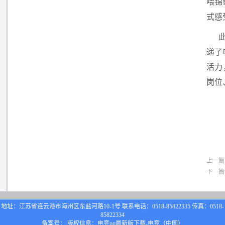
喂锦
式感
递了
活力
岗位
上一篇
下一篇
地址：江苏省连云港市海州区东盐河路10-1号 联系电话：0518-85822335 传真：0518-
85822334
备案号： 版权信息：电竞pp最新版下载-电竞（中国）