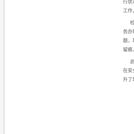
行状
工作
务办
题，
留痕
在安
升了