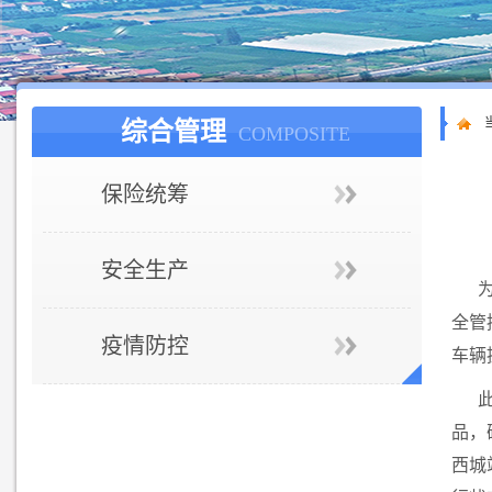
综合管理
COMPOSITE
保险统筹
安全生产
全管
疫情防控
车辆
品，
西城