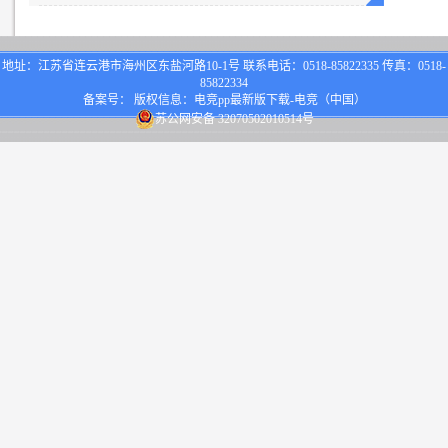
地址：江苏省连云港市海州区东盐河路10-1号 联系电话：0518-85822335 传真：0518-
85822334
备案号： 版权信息：电竞pp最新版下载-电竞（中国）
苏公网安备 32070502010514号