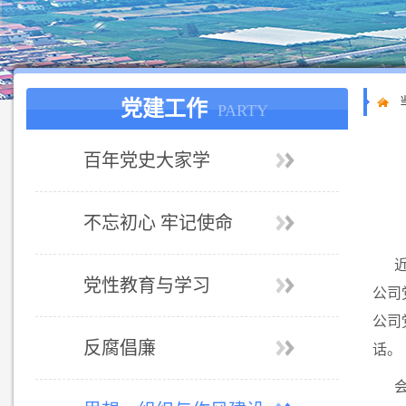
党建工作
PARTY
百年党史大家学
不忘初心 牢记使命
党性教育与学习
公司
公司
反腐倡廉
话。