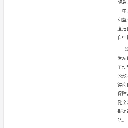
随后
（中
和整
廉洁
自律
治站
主动
公款
键岗
保障
健全
报渠
航。