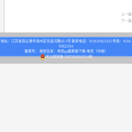
上一篇
下一篇
地址：江苏省连云港市海州区东盐河路10-1号 联系电话：0518-85822335 传真：0518-
85822334
备案号： 版权信息：电竞pp最新版下载-电竞（中国）
苏公网安备 32070502010514号