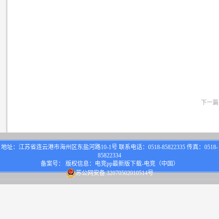
下一篇
地址：江苏省连云港市海州区东盐河路10-1号 联系电话：0518-85822335 传真：0518-
85822334
备案号： 版权信息：电竞pp最新版下载-电竞（中国）
苏公网安备 32070502010514号