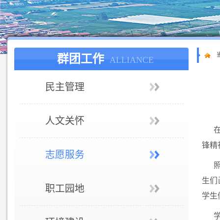
群团工作
ALLIANCE
民主管理
人文关怀
锋精
志愿服务
生们
职工园地
学生