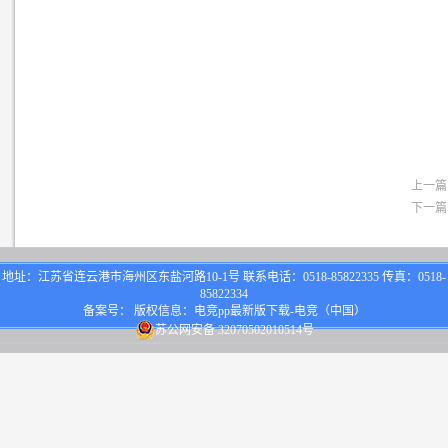
上一篇
下一篇
地址：江苏省连云港市海州区东盐河路10-1号 联系电话：0518-85822335 传真：0518-
85822334
备案号： 版权信息：电竞pp最新版下载-电竞（中国）
苏公网安备 32070502010514号