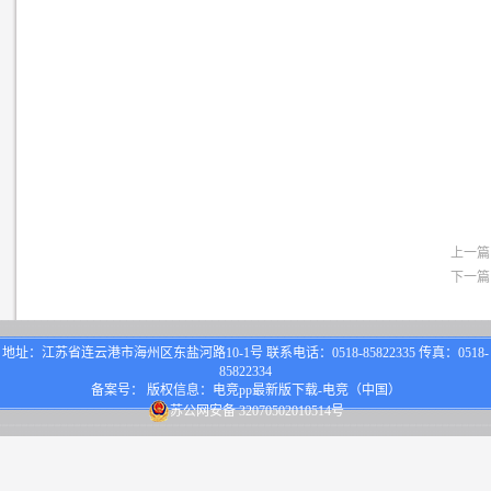
上一篇
下一篇
地址：江苏省连云港市海州区东盐河路10-1号 联系电话：0518-85822335 传真：0518-
85822334
备案号： 版权信息：电竞pp最新版下载-电竞（中国）
苏公网安备 32070502010514号