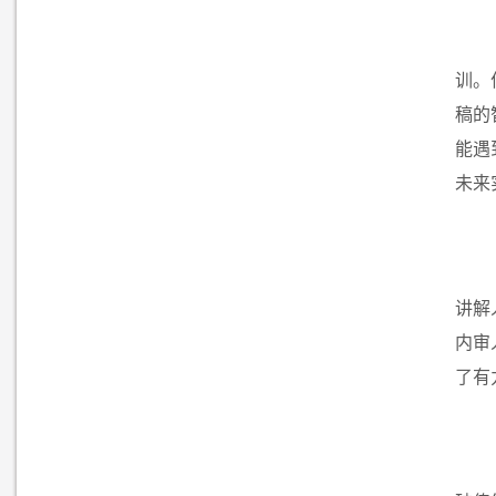
训。
稿的
能遇
未来
讲解
内审
了有