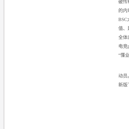
破传
的内
BSC
值、
全体
电竞
“
懂
动员
新版